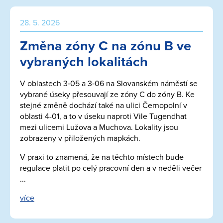
28. 5. 2026
Změna zóny C na zónu B ve
vybraných lokalitách
V oblastech 3‑05 a 3‑06 na Slovanském náměstí se
vybrané úseky přesouvají ze zóny C do zóny B. Ke
stejné změně dochází také na ulici Černopolní v
oblasti 4-01, a to v úseku naproti Vile Tugendhat
mezi ulicemi Lužova a Muchova. Lokality jsou
zobrazeny v přiložených mapkách.
V praxi to znamená, že na těchto místech bude
regulace platit po celý pracovní den a v neděli večer
...
více