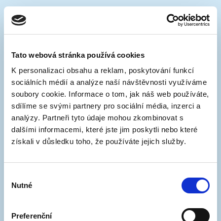
31. 3. 2026
Značení parkoviště na třídě
Tato webová stránka používá cookies
Generála Píky
K personalizaci obsahu a reklam, poskytování funkcí
sociálních médií a analýze naší návštěvnosti využíváme
V rámci blokového čištění, které proběhne 1. dubna,
se budou vyznačovat parkovací stání na třídě
soubory cookie. Informace o tom, jak náš web používáte,
Generála Píky.
sdílíme se svými partnery pro sociální média, inzerci a
Parkoviště spadá do zóny C s regulací v pracovní
analýzy. Partneři tyto údaje mohou zkombinovat s
dny od 17 do 6 hodin. Všechny možnosti platby
dalšími informacemi, které jste jim poskytli nebo které
najdete zde
.
získali v důsledku toho, že používáte jejich služby.
Přímo před plaveckým bazénem pak vzniknou i 4
místa s obrátkovým stáním na 90 minut ...
Výběr
Nutné
více
souhlasu
Preferenční