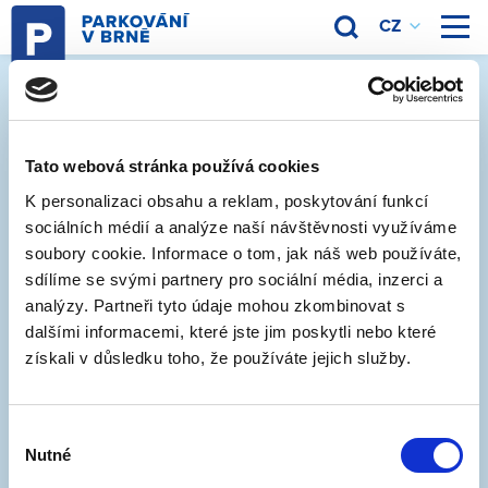
Odkdy platí modré čáry?
8. 6. 2020
Tato webová stránka používá cookies
K personalizaci obsahu a reklam, poskytování funkcí
Realizace vodorovného značení (modré čáry na
sociálních médií a analýze naší návštěvnosti využíváme
vozovce) probíhá vždy před začátkem regulace
soubory cookie. Informace o tom, jak náš web používáte,
parkování. Ten nejdůležitější údaj najdete na svislém
sdílíme se svými partnery pro sociální média, inzerci a
dopravním značení, které bývá překryto informací,
analýzy. Partneři tyto údaje mohou zkombinovat s
dalšími informacemi, které jste jim poskytli nebo které
od kdy je systém rezidentního parkování zaveden.
získali v důsledku toho, že používáte jejich služby.
Například v oblasti 1-15 (Dřevařská) realizujeme
vodorovné značení v těchto dnech, ale regulace zde
Výběr
bude platit až od 3. srpna. Do té doby tak není nutné
Nutné
souhlasu
řešit platby za parkování, i když jsou na vozoce