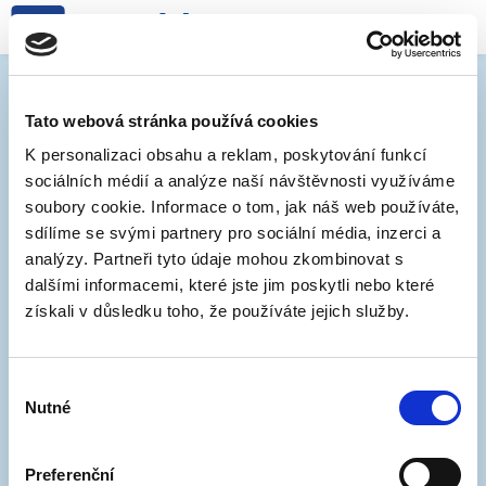
SPUŠTĚNÍ NOVÉ OBLASTI
3-06 (BERKOVA)
Tato webová stránka používá cookies
K personalizaci obsahu a reklam, poskytování funkcí
sociálních médií a analýze naší návštěvnosti využíváme
8. 11. 2021
soubory cookie. Informace o tom, jak náš web používáte,
sdílíme se svými partnery pro sociální média, inzerci a
Od pondělí 8. listopadu se parkovací systém
analýzy. Partneři tyto údaje mohou zkombinovat s
rozšiřuje do oblasti 3-06 (Berkova). Oblast spadá do
dalšími informacemi, které jste jim poskytli nebo které
Zóny C, kde je regulace v pracovní dny od 17 do 6
získali v důsledku toho, že používáte jejich služby.
hodin. Všechny možnosti platby za parkování
najdete zde
.
TIP: Vyzkoušejte interaktivní
mapu oblasti 3-06
.
Výběr
Nutné
souhlasu
Preferenční