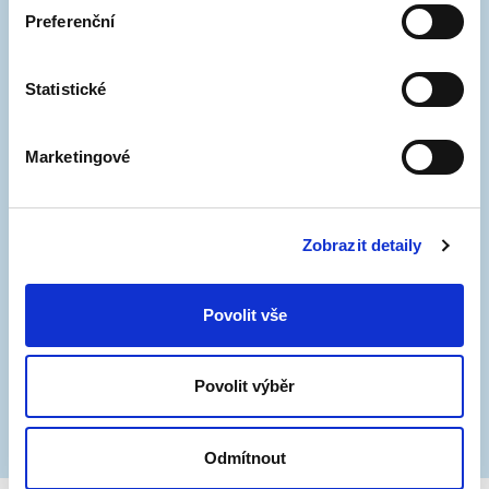
budeme realizovat dopravní značení už na konci
Preferenční
května. Prosíme, respektujte dočasný zákaz stání,
urychlí nám to práci a ulice tak budou připravené
Statistické
dříve. Děkujeme.
Marketingové
Zobrazit detaily
Povolit vše
Povolit výběr
Odmítnout