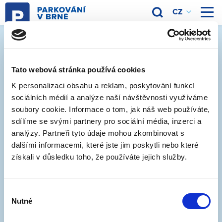
Značení v oblasti 1-15
(Dřevařská)
Tato webová stránka používá cookies
K personalizaci obsahu a reklam, poskytování funkcí
18. 5. 2020
sociálních médií a analýze naší návštěvnosti využíváme
soubory cookie. Informace o tom, jak náš web používáte,
Systém rezidentního parkování se od 3. srpna rozšíří
sdílíme se svými partnery pro sociální média, inzerci a
do oblastí 1-15 (Dřevařská), 3-01 (Staňkova) a 3-02
analýzy. Partneři tyto údaje mohou zkombinovat s
(Botanická).
dalšími informacemi, které jste jim poskytli nebo které
získali v důsledku toho, že používáte jejich služby.
Oblast Dřevařská měla být do parkovacího systému
zařazena už v červnu, ale vzhledem k mimořádným
okolnostem se termín musel posunout.
Výběr
Nutné
souhlasu
V ulicích jako Bayerova, Hoppova nebo Dřevařská