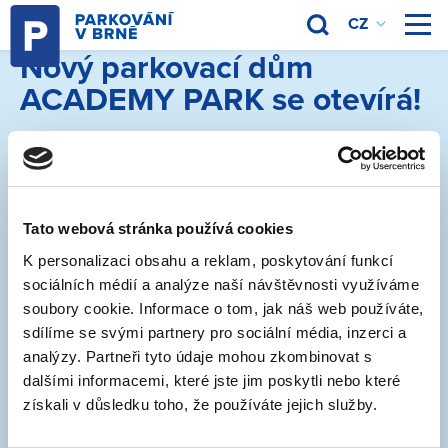
Nový parkovací dům
ACADEMY PARK se otevírá!
15. 7. 2025
Parkovací dům ACADEMY PARK (Veveří 100) i okolní
Tato webová stránka používá cookies
parkovací plochy se 15. července od 12:00 hodin
K personalizaci obsahu a reklam, poskytování funkcí
otevírají pro veřejnost.
sociálních médií a analýze naší návštěvnosti využíváme
soubory cookie. Informace o tom, jak náš web používáte,
Krátkodobé parkování pro návštěvníky v
sdílíme se svými partnery pro sociální média, inzerci a
parkovacím domě:
analýzy. Partneři tyto údaje mohou zkombinovat s
Prvních 15 minut zdarma
dalšími informacemi, které jste jim poskytli nebo které
získali v důsledku toho, že používáte jejich služby.
40 Kč/hod.
Přilehlé parkovací plochy jsou v systému