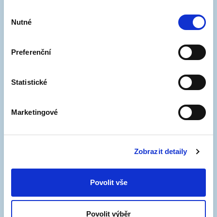
Výběr
rezidentního
parkování v zóně B
.
Nutné
souhlasu
Pokud máte zájem o dlouhodobé parkovací
oprávnění, napište na
parkovani@bkom.cz
.
Preferenční
Ceny pro firmy a podnikatele (bez DPH):
Statistické
48 000 Kč/rok
Ceny pro fyzické osoby (včetně DPH):
Marketingové
30 000 Kč/rok
Zobrazit detaily
Povolit vše
Povolit výběr