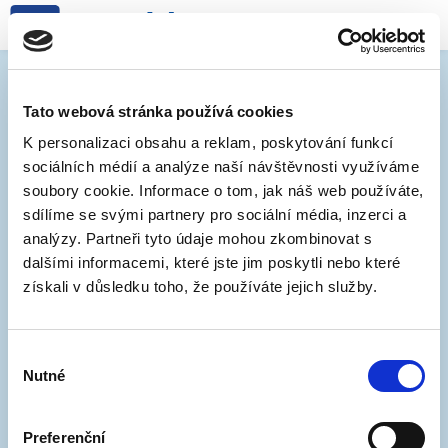
Mobilní informační centrum
- další lokality
Tato webová stránka používá cookies
K personalizaci obsahu a reklam, poskytování funkcí
sociálních médií a analýze naší návštěvnosti využíváme
13. 9. 2019
soubory cookie. Informace o tom, jak náš web používáte,
sdílíme se svými partnery pro sociální média, inzerci a
Navštivte nás v mobilních informačním centru, kde
analýzy. Partneři tyto údaje mohou zkombinovat s
najdete všechny potřebné informace o změnách v
dalšími informacemi, které jste jim poskytli nebo které
systému parkování. Náš ochotný promo tým je vám k
získali v důsledku toho, že používáte jejich služby.
dispozici vždy od 12:00 do 18:00 na těchto místech:
16.9. - 20.9. Mendlovo náměstí
Výběr
Nutné
23.9. - 27.9. Moravské náměstí
souhlasu
30.9. - 10.10. Náměstí Svobody
10.10. - 25.10. Mendlovo náměstí
Preferenční