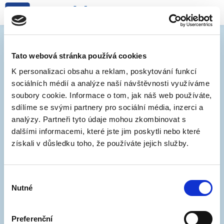
Spuštění nových oblastí 1-17
(Lerchova) a 5-07 (Viniční)
Tato webová stránka používá cookies
K personalizaci obsahu a reklam, poskytování funkcí
sociálních médií a analýze naší návštěvnosti využíváme
14. 8. 2023
soubory cookie. Informace o tom, jak náš web používáte,
sdílíme se svými partnery pro sociální média, inzerci a
Od 14. srpna 2023 se do systému rezidentního
analýzy. Partneři tyto údaje mohou zkombinovat s
parkování připojuje oblast
1-17 (LERCHOVA)
a jižní
dalšími informacemi, které jste jim poskytli nebo které
část oblasti
5-07 (VINIČNÍ)
. Obě oblasti spadají do
získali v důsledku toho, že používáte jejich služby.
návštěvnické zóny C. Regulace zde platí jen přes
noc (od 17:00 do 6:00).
Výběr
Nutné
Informace pro
rezidenty zde
,
abonenty zde
souhlasu
Veškeré informace pro návštěvníky
najdete
přehledně zde
Preferenční