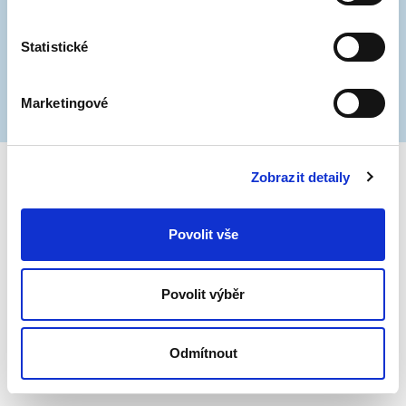
značky a vyznačit parkování modrými čarami.
Prosíme, abyste respektovali realizaci dopravního
Statistické
značení, práce se pak zbytečně protahují.
Děkujeme.
Marketingové
Zobrazit detaily
Povolit vše
Povolit výběr
Odmítnout