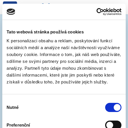
ZNAČENÍ V OBLASTI 1-03
Tato webová stránka používá cookies
K personalizaci obsahu a reklam, poskytování funkcí
sociálních médií a analýze naší návštěvnosti využíváme
soubory cookie. Informace o tom, jak náš web používáte,
sdílíme se svými partnery pro sociální média, inzerci a
analýzy. Partneři tyto údaje mohou zkombinovat s
dalšími informacemi, které jste jim poskytli nebo které
získali v důsledku toho, že používáte jejich služby.
24. 9. 2019
Výběr
Oblast obsahující ulice jako Bratislavská, Koliště,
Nutné
souhlasu
Příkop nebo Ponávka se do parkovacího systému
zapojí od 18.11. Proto je nejvyšší čas začít instalovat
Preferenční