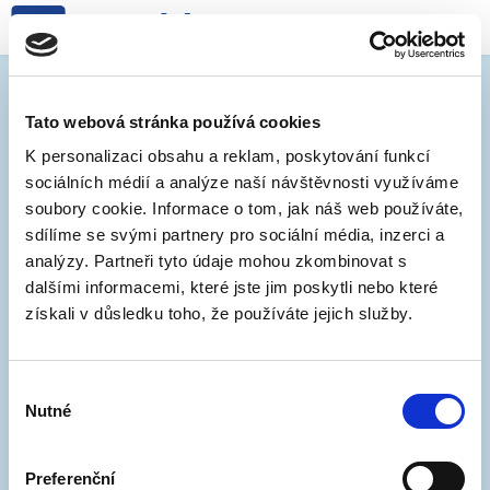
SPUŠTĚNÍ NOVÉ OBLASTI
12-01 (Jundrov)
Tato webová stránka používá cookies
K personalizaci obsahu a reklam, poskytování funkcí
sociálních médií a analýze naší návštěvnosti využíváme
4. 8. 2025
soubory cookie. Informace o tom, jak náš web používáte,
sdílíme se svými partnery pro sociální média, inzerci a
Systém rezidentního parkování se od 4. srpna 2025
analýzy. Partneři tyto údaje mohou zkombinovat s
rozšiřuje do oblasti 12-01 (Jundrov), která spadá do
dalšími informacemi, které jste jim poskytli nebo které
návštěvnické zóny C. Regulace zde platí jen přes
získali v důsledku toho, že používáte jejich služby.
noc (od 17:00 do 6:00).
Všechny možnosti platby za parkování
najdete zde
.
Výběr
Nutné
souhlasu
TIP: Vyzkoušejte
interaktivní mapu
, kde například
zjistíte, které oblasti patří do "květinky" nových
Preferenční