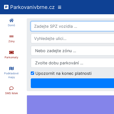
Parkovanivbrne.cz
Domů
Zóny
Parkomaty
Upozornit na konec platnosti
Podkladové 
mapy
SMS lístek