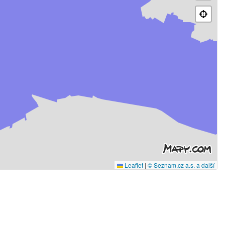
Leaflet
|
© Seznam.cz a.s. a další