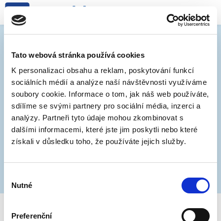
Parkování zdarma
prodlouženo do 30.4.
Tato webová stránka používá cookies
K personalizaci obsahu a reklam, poskytování funkcí
sociálních médií a analýze naší návštěvnosti využíváme
13. 4. 2020
soubory cookie. Informace o tom, jak náš web používáte,
sdílíme se svými partnery pro sociální média, inzerci a
Na základě usnesení vlády byla prodloužena
analýzy. Partneři tyto údaje mohou zkombinovat s
platnost opatření až do 30.4., proto bude i nadále
dalšími informacemi, které jste jim poskytli nebo které
parkování v modrých zónách zdarma. Na placených
získali v důsledku toho, že používáte jejich služby.
parkovištích města je rovněž parkování zdarma
(závory jsou otevřené).
Výběr
Nutné
souhlasu
Preferenční