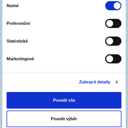
Nutné
souhlasu
Pro návštěvníky je důležité, že tyto oblasti spadají
do zóny B. První hodina parkování je zdarma, každá
Preferenční
další za 30 Kč. Platit lze přes mobilní aplikaci, SMS
nebo parkovací automaty. Do celé zóny B je také
možné zakoupit si předplacené návštěvnické
Statistické
oprávnění, které platí v pracovní dny od 6 do 17
hodin (týden = 400 Kč, měsíc = 1.200 Kč, rok =
Marketingové
12.000 Kč).
Zobrazit detaily
Povolit vše
Povolit výběr