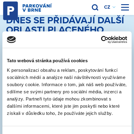
DNES SE PŘIDÁVAJÍ DALŠÍ
OBLASTI PLACENÉHO
STÁNÍ
Tato webová stránka používá cookies
18. 11. 2019
K personalizaci obsahu a reklam, poskytování funkcí
sociálních médií a analýze naší návštěvnosti využíváme
K 18.11. platí regulace v dalších oblastech, které
soubory cookie. Informace o tom, jak náš web používáte,
dokončí prstenec kolem historického centra Brna.
sdílíme se svými partnery pro sociální média, inzerci a
Konkrétně jde o:
analýzy. Partneři tyto údaje mohou zkombinovat s
dalšími informacemi, které jste jim poskytli nebo které
1-03 Bratislavská
získali v důsledku toho, že používáte jejich služby.
1-04 Koliště
1-11 Kopečná
1-12 Pellicova
Výběr