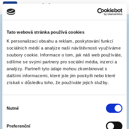
Značení v oblasti 18-04
(Hády)
Tato webová stránka používá cookies
K personalizaci obsahu a reklam, poskytování funkcí
sociálních médií a analýze naší návštěvnosti využíváme
7. 5. 2026
soubory cookie. Informace o tom, jak náš web používáte,
sdílíme se svými partnery pro sociální média, inzerci a
Systém rezidentního parkování se od 25. května
analýzy. Partneři tyto údaje mohou zkombinovat s
2026 rozšíří do oblasti 18-04 (Hády). Realizace
dalšími informacemi, které jste jim poskytli nebo které
dopravního značení proběhne od půlky května v
získali v důsledku toho, že používáte jejich služby.
ulicích Mateří a Jarní. Prosíme, sledujte dopravní
značení a respektujte dočasný zákaz parkování.
Výběr
Urychlí nám to práci, vyhnete se pokutě a ulice tak
Nutné
souhlasu
bude připravena dříve. Děkujeme.
Preferenční