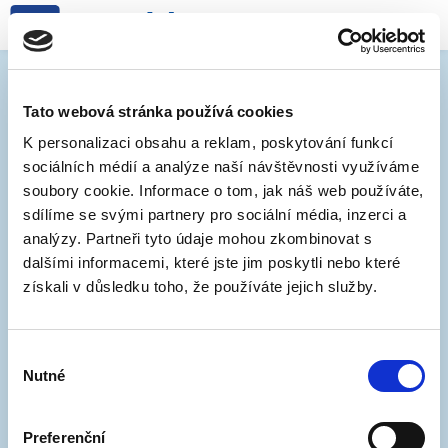
Regulace vnitrobloků od 14.
června
Tato webová stránka používá cookies
K personalizaci obsahu a reklam, poskytování funkcí
sociálních médií a analýze naší návštěvnosti využíváme
13. 6. 2021
soubory cookie. Informace o tom, jak náš web používáte,
sdílíme se svými partnery pro sociální média, inzerci a
Od 14. června začíná platit regulace v některých
analýzy. Partneři tyto údaje mohou zkombinovat s
vnitroblocích. Všechny důležité informace
najdete
dalšími informacemi, které jste jim poskytli nebo které
přehledně zde
.
získali v důsledku toho, že používáte jejich služby.
Výběr
Nutné
souhlasu
Preferenční