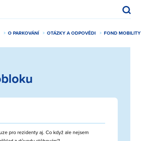
O PARKOVÁNÍ
OTÁZKY A ODPOVĚDI
FOND MOBILITY
obloku
ze pro rezidenty aj. Co když ale nejsem
apříklad z důvodu stěhování?