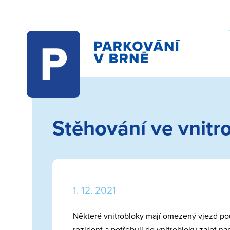
Vyhledat
Stěhování ve vnitr
1. 12. 2021
Některé vnitrobloky mají omezený vjezd pou
rezident a potřebuji do vnitrobloku zajet n