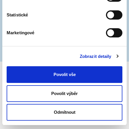
Opatření se týká všech 14 výsuvných sloupků, které
se momentálně nachází v centru. Konkrétně se
Statistické
jedná o sloupky v ulicích Novobranská, Jánská,
Sukova, Orlí, Běhounská, Solniční, Středova,
Marketingové
Zámečnická, Starobrněnská, Zelný trh–Orlí, Údolní,
Petrov, Dominikánské náměstí.
Zobrazit detaily
Povolit vše
Povolit výběr
Odmítnout