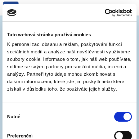
Změna vjezdu do centra
Tato webová stránka používá cookies
K personalizaci obsahu a reklam, poskytování funkcí
25. 1. 2020
sociálních médií a analýze naší návštěvnosti využíváme
soubory cookie. Informace o tom, jak náš web používáte,
Od příštího týdne se změní režim výsuvných
sdílíme se svými partnery pro sociální média, inzerci a
sloupků, které omezují vjezd do historického středu
analýzy. Partneři tyto údaje mohou zkombinovat s
Brna. Toto opatření povede ke snížení hustoty
dalšími informacemi, které jste jim poskytli nebo které
dopravy v centru. Další změny jsou v plánu v druhém
získali v důsledku toho, že používáte jejich služby.
čtvrtletí tohoto roku.
Od pondělí 27. ledna 2020 budou výsuvné sloupky
Výběr
fungovat v upraveném režimu. Doposud byly nahoře
Nutné
souhlasu
v čase mezi 9. a 18. hodinou, nově budou vysunuty v
intervalu 10:30 – 21:00 hodin.
Preferenční