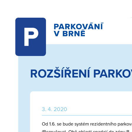
Vyhledat
ROZŠÍŘENÍ PARK
3. 4. 2020
Od 1.6. se bude systém rezidentního parkování
(Bezručova). Obě oblasti spadají do zóny B