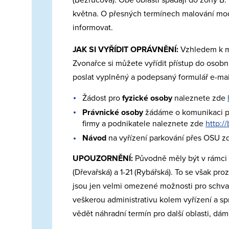
května. O přesných termínech malování mod
informovat.
JAK SI VYŘÍDIT OPRÁVNĚNÍ:
Vzhledem k m
Zvonařce si můžete vyřídit přístup do osobní
poslat vyplněný a podepsaný formulář e-ma
Žádost pro
fyzické osoby
naleznete zde
Právnické osoby
žádáme o komunikaci pře
firmy a podnikatele naleznete zde
http:/
Návod
na vyřízení parkování přes OSU z
UPOUZORNĚNÍ:
Původně měly být v rámci 
(Dřevařská) a 1-21 (Rybářská). To se však pr
jsou jen velmi omezené možnosti pro schval
veškerou administrativu kolem vyřízení a s
vědět náhradní termín pro další oblasti, dá