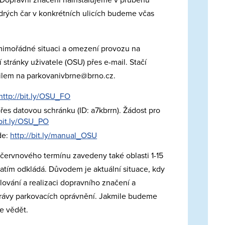
rých čar v konkrétních ulicích budeme včas
imořádné situaci a omezení provozu na
 stránky uživatele (OSU) přes e-mail. Stačí
ilem na parkovanivbrne@brno.cz.
http://bit.ly/OSU_FO
s datovou schránku (ID: a7kbrrn). Žádost pro
/bit.ly/OSU_PO
de:
http://bit.ly/manual_OSU
červnového termínu zavedeny také oblasti 1-15
ozatím odkládá. Důvodem je aktuální situace, kdy
ování a realizaci dopravního značení a
právy parkovacích oprávnění. Jakmile budeme
me vědět.